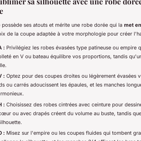
limer sa silhouette avec une robe dorée
e
 possède ses atouts et mérite une robe dorée qui la
met en
oix de la coupe adaptée à votre morphologie pour créer l'h
 :
Privilégiez les robes évasées type patineuse ou empire qu
lleté en V ou bateau équilibre vos proportions, tandis qu'u
lle.
 :
Optez pour des coupes droites ou légèrement évasées ve
ds ou carrés adoucissent les épaules, et les manches longu
armonieux.
 :
Choisissez des robes cintrées avec ceinture pour dessiner
cœur ou avec drapés créent du volume au buste, tandis que
silhouette.
 :
Misez sur l'empire ou les coupes fluides qui tombent gr