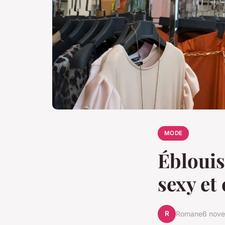
MODE
Éblouis
sexy et 
R
Romane
6 nov