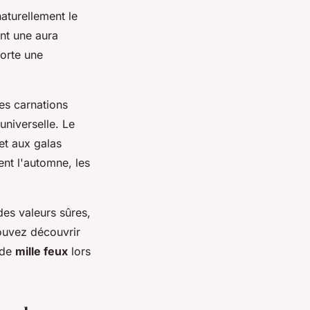
aturellement le
ant une aura
porte une
es carnations
universelle. Le
et aux galas
ent l'automne, les
des valeurs sûres,
pouvez découvrir
 de
mille feux
lors