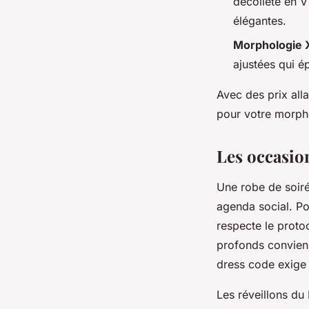
décolleté en V 
élégantes.
Morphologie X
ajustées qui é
Avec des prix all
pour votre morpho
Les occasion
Une robe de soiré
agenda social. P
respecte le prot
profonds convienn
dress code exige 
Les réveillons du