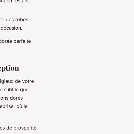
out en restant
ec des robes
'occasion.
dorée parfaite
eption
igieux de votre
 subtile qui
 tons dorés
eprise, où le
les de prospérité