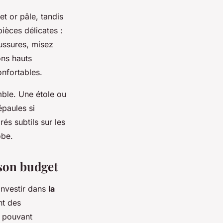
t or pâle, tandis
pièces délicates :
aussures, misez
ons hauts
onfortables.
mble. Une étole ou
épaules si
és subtils sur les
obe.
 son budget
investir dans
la
nt des
s pouvant