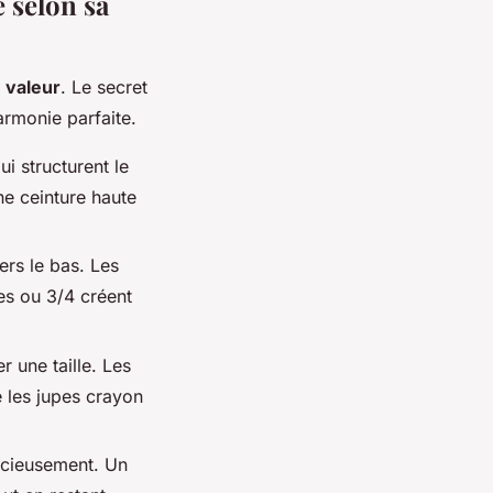
 selon sa
 valeur
. Le secret
armonie parfaite.
i structurent le
ne ceinture haute
rs le bas. Les
es ou 3/4 créent
 une taille. Les
 les jupes crayon
acieusement. Un