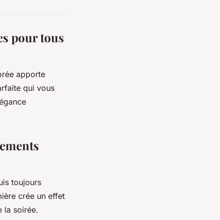
es pour tous
orée apporte
rfaite qui vous
légance
énements
uis toujours
mière crée un effet
 la soirée.