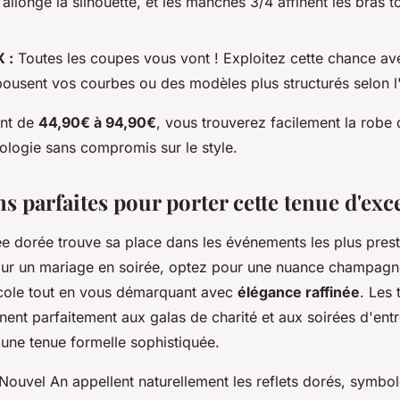
allonge la silhouette, et les manches 3/4 affinent les bras t
 :
Toutes les coupes vous vont ! Exploitez cette chance av
pousent vos courbes ou des modèles plus structurés selon l
ant de
44,90€ à 94,90€
, vous trouverez facilement la robe 
logie sans compromis sur le style.
s parfaites pour porter cette tenue d'exc
e dorée trouve sa place dans les événements les plus prest
our un mariage en soirée, optez pour une nuance champagne
ocole tout en vous démarquant avec
élégance raffinée
. Les
ent parfaitement aux galas de charité et aux soirées d'entr
une tenue formelle sophistiquée.
 Nouvel An appellent naturellement les reflets dorés, symbo