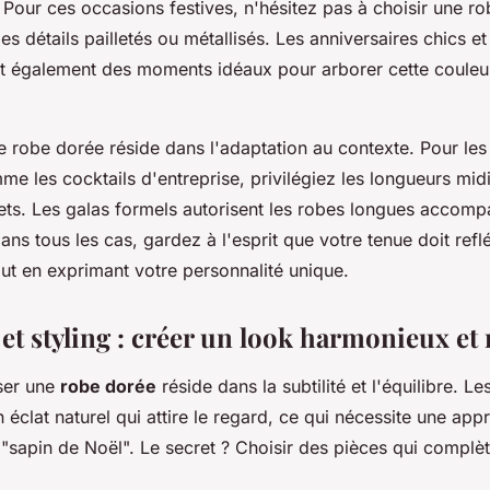
. Pour ces occasions festives, n'hésitez pas à choisir une ro
des détails pailletés ou métallisés. Les anniversaires chics et
ent également des moments idéaux pour arborer cette coule
ne robe dorée réside dans l'adaptation au contexte. Pour l
e les cocktails d'entreprise, privilégiez les longueurs mid
ets. Les galas formels autorisent les robes longues accom
ns tous les cas, gardez à l'esprit que votre tenue doit reflé
ut en exprimant votre personnalité unique.
et styling : créer un look harmonieux et 
iser une
robe dorée
réside dans la subtilité et l'équilibre. L
 éclat naturel qui attire le regard, ce qui nécessite une a
t "sapin de Noël". Le secret ? Choisir des pièces qui complè