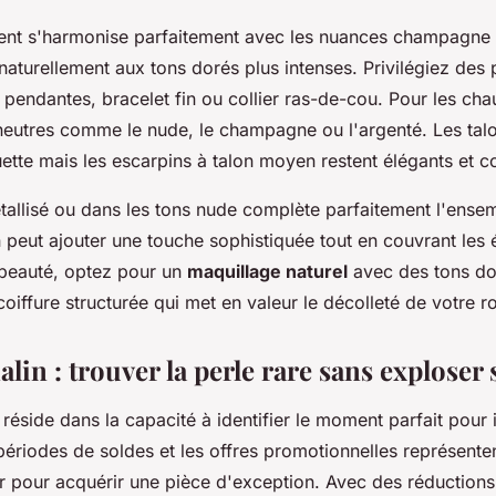
gent s'harmonise parfaitement avec les nuances champagne e
naturellement aux tons dorés plus intenses. Privilégiez des 
s pendantes, bracelet fin ou collier ras-de-cou. Pour les ch
 neutres comme le nude, le champagne ou l'argenté. Les tal
uette mais les escarpins à talon moyen restent élégants et c
allisé ou dans les tons nude complète parfaitement l'ense
n peut ajouter une touche sophistiquée tout en couvrant les 
 beauté, optez pour un
maquillage naturel
avec des tons dor
oiffure structurée qui met en valeur le décolleté de votre r
in : trouver la perle rare sans exploser
 réside dans la capacité à identifier le moment parfait pour 
périodes de soldes et les offres promotionnelles représente
r pour acquérir une pièce d'exception. Avec des réduction