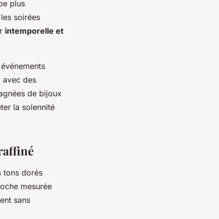
be plus
 les soirées
ur
intemporelle et
es événements
i avec des
pagnées de bijoux
ter la solennité
raffiné
es tons dorés
pproche mesurée
tent sans