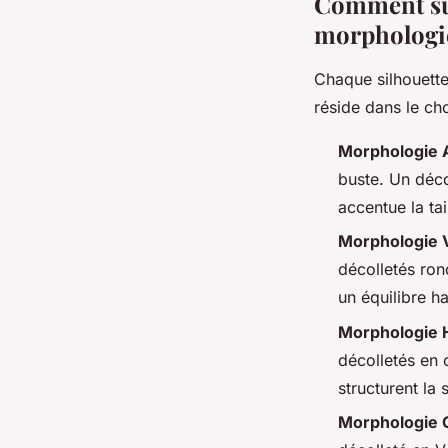
Comment sub
morphologi
Chaque silhouette
réside dans le ch
Morphologie A
buste. Un déco
accentue la tai
Morphologie V
décolletés ron
un équilibre h
Morphologie H
décolletés en 
structurent la 
Morphologie O