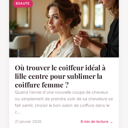
BEAUTE
Où trouver le coiffeur idéal à
lille centre pour sublimer la
coiffure femme ?
Quand l'envie d'une nouvelle coupe de cheveux
ou simplement de prendre soin de sa chevelure se
fait sentir, choisir le bon salon de coiffure dans le
c...
21 janvier 2026
8 min de lecture →