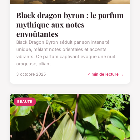
Black dragon byron : le parfum
mythique aux notes
envoûtantes
Black Dragon Byron séduit par son intensité
unique, mêlant notes orientales et accents
vibrants. Ce parfum captivant évoque une nuit
orageuse, alliant...
3 octobre 2025
4 min de lecture →
BEAUTE