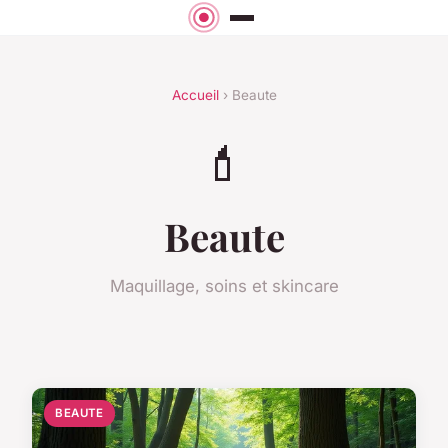
Accueil
› Beaute
💄
Beaute
Maquillage, soins et skincare
BEAUTE