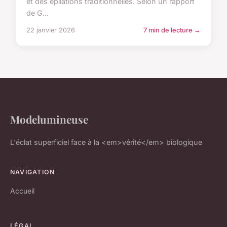
et des épilations traditionnelles. Selon un rapport
de G...
22 janvier 2026
7 min de lecture →
Modelumineuse
L'éclat superficiel face à la <em>vérité</em> biologique
NAVIGATION
Accueil
LÉGAL