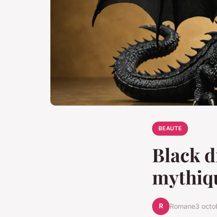
BEAUTE
Black d
mythiqu
R
Romane
3 octo