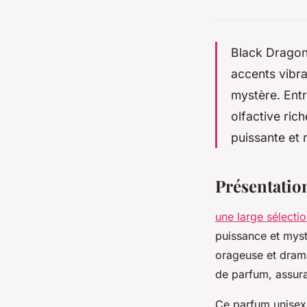
Black Dragon 
accents vibra
mystère. Entr
olfactive ric
puissante et 
Présentatio
une large sélect
puissance et myst
orageuse et drama
de parfum, assura
Ce parfum unisexe