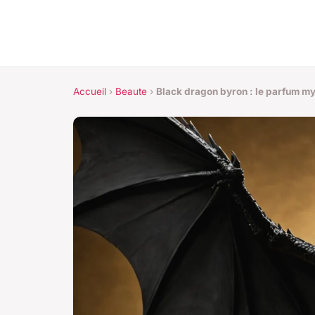
Accueil
›
Beaute
›
Black dragon byron : le parfum m