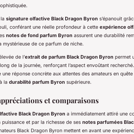
ophistiquée.
 la
signature olfactive Black Dragon Byron
s’épanouit grâc
uli, conférant une réelle profondeur à cette
expérience olf
Ces
notes de fond parfum Byron
assurent une durabilité re
ura mystérieuse de ce parfum de niche.
élevée de l’
extrait de parfum Black Dragon Byron
permet u
long de la journée, renforçant l’aspect envoûtant recherché.
te une réponse concrète aux attentes des amateurs en quêt
à la
durabilité parfum Byron
supérieure.
appréciations et comparaisons
lfactive Black Dragon Byron
a immédiatement attiré une 
 puissance et par la richesse de ses
notes parfumées Bla
ateurs Black Dragon Byron mettent en avant une expérience