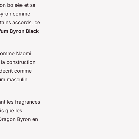
on boisée et sa
n Byron comme
rtains accords, ce
rfum Byron Black
s comme Naomi
 la construction
 décrit comme
fum masculin
ant les fragrances
is que les
k Dragon Byron en