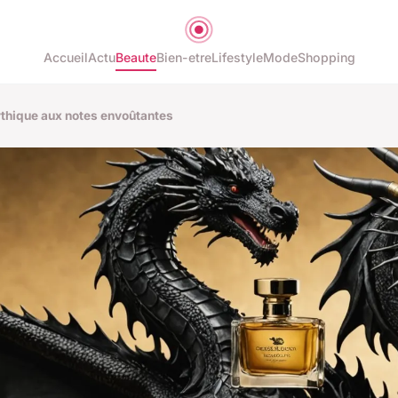
Accueil
Actu
Beaute
Bien-etre
Lifestyle
Mode
Shopping
ythique aux notes envoûtantes