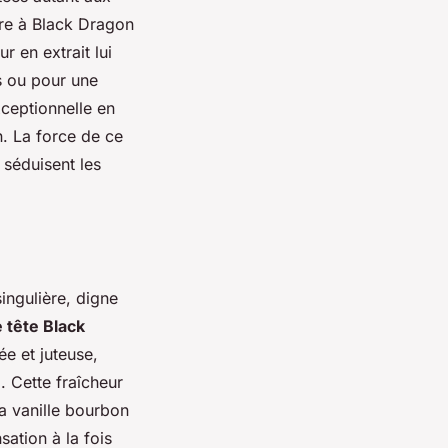
re à Black Dragon
r en extrait lui
s ou pour une
xceptionnelle en
n. La force de ce
 séduisent les
ingulière, digne
 tête Black
e et juteuse,
n
. Cette fraîcheur
la vanille bourbon
ation à la fois