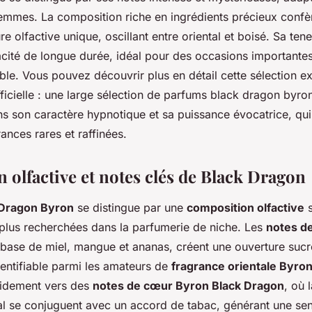
mmes. La composition riche en ingrédients précieux confè
e olfactive unique, oscillant entre oriental et boisé. Sa teneu
cacité de longue durée, idéal pour des occasions importante
ble. Vous pouvez découvrir plus en détail cette sélection e
fficielle : une large sélection de parfums black dragon byro
s son caractère hypnotique et sa puissance évocatrice, qui
ances rares et raffinées.
 olfactive et notes clés de Black Dragon
 Dragon Byron
se distingue par une
composition olfactive
s
 plus recherchées dans la parfumerie de niche. Les
notes de
 base de miel, mangue et ananas, créent une ouverture sucré
entifiable parmi les amateurs de
fragrance orientale Byro
pidement vers des
notes de cœur Byron Black Dragon
, où 
tal se conjuguent avec un accord de tabac, générant une sens