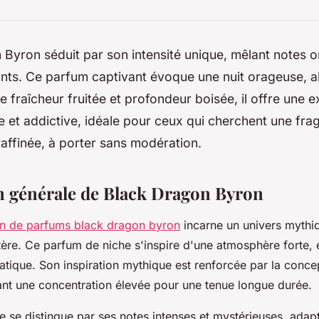
Byron séduit par son intensité unique, mêlant notes or
nts. Ce parfum captivant évoque une nuit orageuse, all
e fraîcheur fruitée et profondeur boisée, il offre une 
he et addictive, idéale pour ceux qui cherchent une frag
raffinée, à porter sans modération.
n générale de Black Dragon Byron
ion de parfums black dragon byron
incarne un univers mythi
ère. Ce parfum de niche s'inspire d'une atmosphère forte, 
tique. Son inspiration mythique est renforcée par la concep
nt une concentration élevée pour une tenue longue durée.
 se distingue par ses notes intenses et mystérieuses, adap