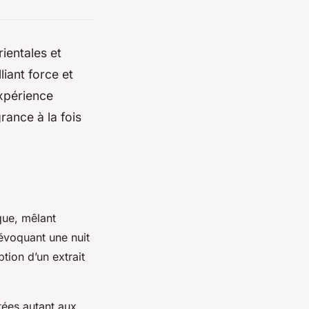
ientales et
iant force et
expérience
rance à la fois
que, mêlant
évoquant une nuit
tion d’un extrait
tées autant aux