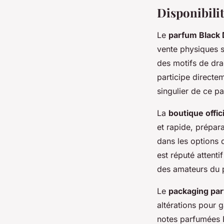
Disponibilit
Le
parfum Black
vente physiques s
des motifs de dra
participe directem
singulier de ce p
La
boutique offic
et rapide, prépara
dans les options d
est réputé attenti
des amateurs du 
Le
packaging pa
altérations pour 
notes parfumées B