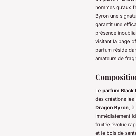
hommes qu’aux fe
Byron une signatur
garantit une effi
présence inoublia
visitant la page o
parfum réside dan
amateurs de fragr
Composition
Le
parfum Black
des créations les
Dragon Byron
, à
immédiatement id
fruitée évolue ra
et le bois de san