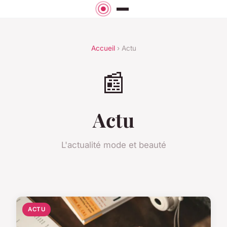
Accueil
› Actu
📰
Actu
L'actualité mode et beauté
ACTU