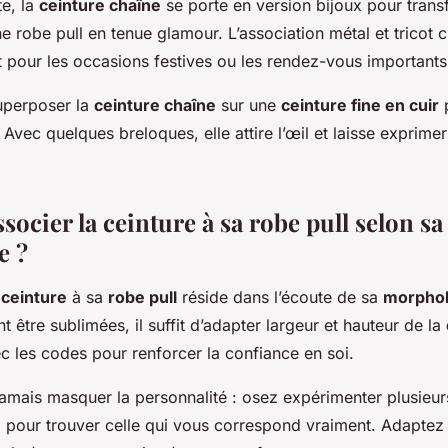
te, la
ceinture chaîne
se porte en version bijoux pour tran
e robe pull en tenue glamour. L’association métal et tricot 
t pour les occasions festives ou les rendez-vous importants
uperposer la
ceinture chaîne
sur une
ceinture fine en cuir
p
 Avec quelques breloques, elle attire l’œil et laisse exprime
cier la ceinture à sa robe pull selon sa
e ?
a
ceinture
à sa
robe pull
réside dans l’écoute de sa
morphol
t être sublimées, il suffit d’adapter largeur et hauteur de la
ec les codes pour renforcer la confiance en soi.
amais masquer la personnalité : osez expérimenter plusieu
e
pour trouver celle qui vous correspond vraiment. Adaptez 