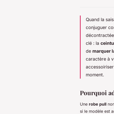
Quand la saiso
conjuguer co
décontractée,
clé : la
ceint
de
marquer la
caractère à v
accessoiriser
moment.
Pourquoi ad
Une
robe pull
non
si le modèle est a