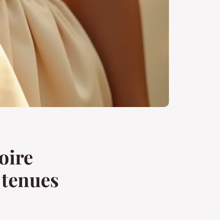
oire
 tenues