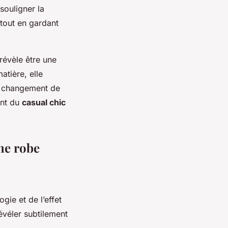
souligner la
 tout en gardant
 révèle être une
atière, elle
le changement de
ant du
casual chic
une robe
ie et de l’effet
révéler subtilement