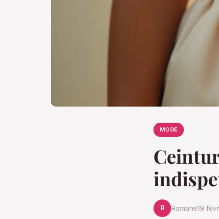
MODE
Ceintur
indispe
R
Romane
19 fév