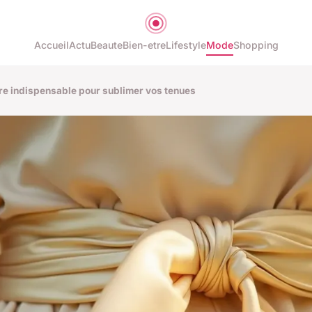
Accueil
Actu
Beaute
Bien-etre
Lifestyle
Mode
Shopping
ire indispensable pour sublimer vos tenues