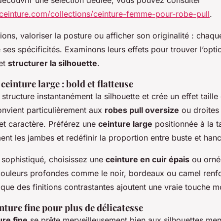
laceinture.com/collections/ceinture-femme-pour-robe-pull
.
ions, valoriser la posture ou afficher son originalité : chaq
es spécificités. Examinons leurs effets pour trouver l’optio
et
structurer la silhouette
.
einture large : bold et flatteuse
structure instantanément la silhouette et crée un effet taill
 convient particulièrement aux
robes pull oversize
ou droites 
et caractère. Préférez une
ceinture large
positionnée à la ta
ent les jambes et redéfinir la proportion entre buste et han
 sophistiqué, choisissez une
ceinture en cuir épais
ou ornée
couleurs profondes comme le noir, bordeaux ou camel renfo
 que des finitions contrastantes ajoutent une vraie touche 
nture fine pour plus de délicatesse
ure fine
se prête merveilleusement bien aux silhouettes men