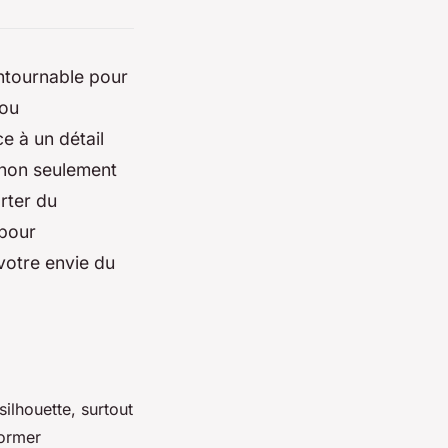
ontournable pour
 ou
e à un détail
 non seulement
rter du
 pour
votre envie du
ilhouette, surtout
former