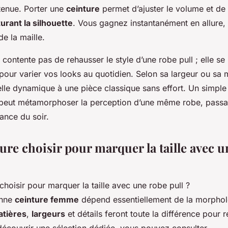
tenue. Porter une
ceinture
permet d’ajuster le volume et de 
urant la silhouette
. Vous gagnez instantanément en allure,
de la maille.
contente pas de rehausser le style d’une robe pull ; elle se
pour varier vos looks au quotidien. Selon sa largeur ou sa m
elle dynamique à une pièce classique sans effort. Un simp
peut métamorphoser la perception d’une même robe, pass
ance du soir.
ure choisir pour marquer la taille avec 
onne
ceinture femme
dépend essentiellement de la morpholog
tières
,
largeurs
et détails feront toute la différence pour 
découvrir une sélection dédiée, vous pouvez consulter