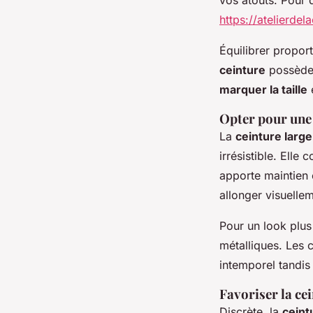
https://atelierde
Équilibrer proport
ceinture
possède s
marquer la taille
Opter pour une c
La
ceinture large
irrésistible. Elle
apporte maintien 
allonger visuellem
Pour un look plus
métalliques. Les 
intemporel tandis
Favoriser la cei
Discrète, la
ceint