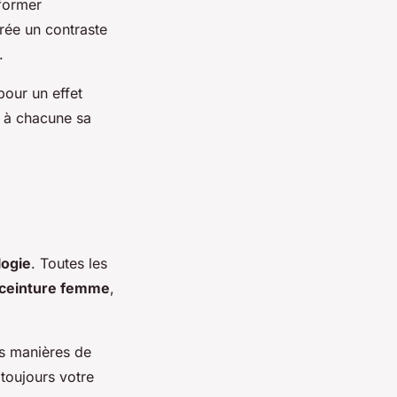
sformer
crée un contraste
.
our un effet
r à chacune sa
ogie
. Toutes les
ceinture femme
,
rs manières de
toujours votre