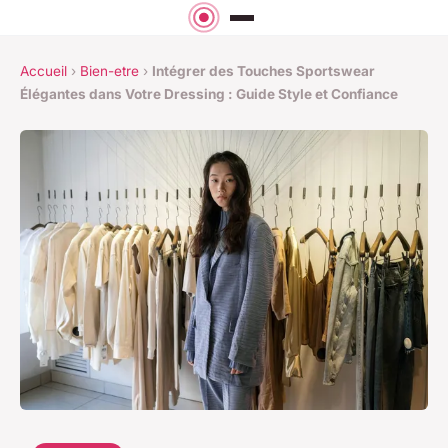
Accueil
›
Bien-etre
›
Intégrer des Touches Sportswear
Élégantes dans Votre Dressing : Guide Style et Confiance