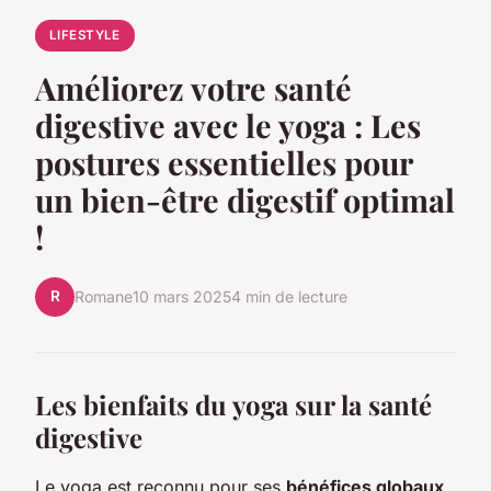
LIFESTYLE
Améliorez votre santé
digestive avec le yoga : Les
postures essentielles pour
un bien-être digestif optimal
!
R
Romane
10 mars 2025
4 min de lecture
Les bienfaits du yoga sur la santé
digestive
Le yoga est reconnu pour ses
bénéfices globaux
,